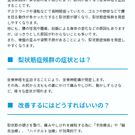
することです。
デスクワークや運転などで長時間座っていたり、ゴルフや野球などで腰
を捻る動作が多かったりすると梨状筋が硬くなり、梨状筋症候群を発症
しやすくなります。
他にも、腰の怪我や腫瘍、妊娠による身体の変化などの原因もあります
が、はっきりとした原因がわからないことも多いです。
また、骨盤の歪みや姿勢不良があることにより、梨状筋症候群を発症し
やすくなります。
■
梨状筋症候群の症状とは？
坐骨神経を圧迫することにより、坐骨神経痛が発症します。
その為、お尻から太ももの裏にかけて痛みやしびれ、動かしずらさな
ど、様々な症状が現れます。
■
改善するにはどうすればいいの？
梨状筋の硬さを取り、痛みやしびれを緩和する為に「手技療法」や「鍼
灸治療」、「ハイボルト治療」が効果的です。