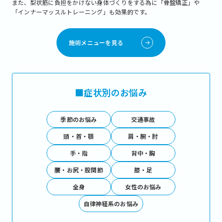
また、梨状筋に負担をかけない身体づくりをする為に「骨盤矯正」や
「インナーマッスルトレーニング」も効果的です。
施術メニューを見る
■症状別のお悩み
季節のお悩み
交通事故
頭・首・顎
肩・腕・肘
手・指
背中・胸
腰・お尻・股関節
膝・足
全身
女性のお悩み
自律神経系のお悩み