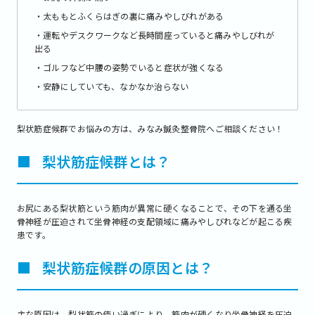
・太ももとふくらはぎの裏に痛みやしびれがある
・運転やデスクワークなど長時間座っていると痛みやしびれが
出る
・ゴルフなど中腰の姿勢でいると症状が強くなる
・安静にしていても、なかなか治らない
梨状筋症候群でお悩みの方は、みなみ鍼灸整骨院へご相談ください！
■
梨状筋症候群とは？
お尻にある梨状筋という筋肉が異常に硬くなることで、その下を通る坐
骨神経が圧迫されて坐骨神経の支配領域に痛みやしびれなどが起こる疾
患です。
■
梨状筋症候群の原因とは？
主な原因は、梨状筋の使い過ぎにより、筋肉が硬くなり坐骨神経を圧迫