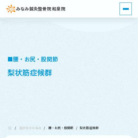
みなみ鍼灸整骨院 和泉院
■腰・お尻・股関節
梨状筋症候群
/
症状別のお悩み
/
腰・お尻・股関節
/
梨状筋症候群