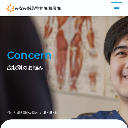
みなみ鍼灸整骨院 和泉院
Concern
症状別のお悩み
/
症状別のお悩み
/
肩・腕・肘