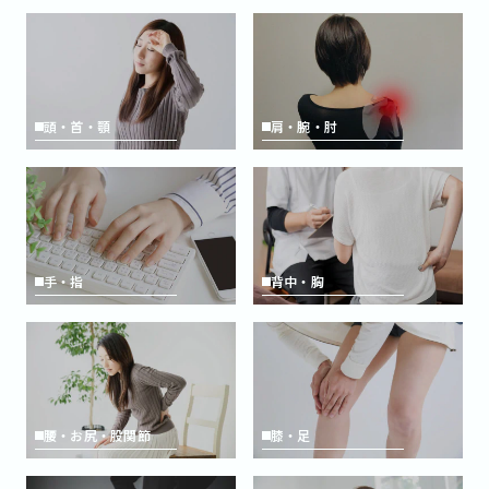
頭・首・顎
肩・腕・肘
手・指
背中・胸
腰・お尻・股関節
膝・足