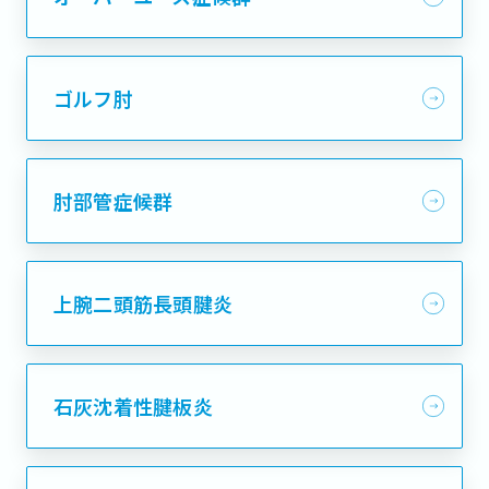
ゴルフ肘
肘部管症候群
上腕二頭筋長頭腱炎
石灰沈着性腱板炎